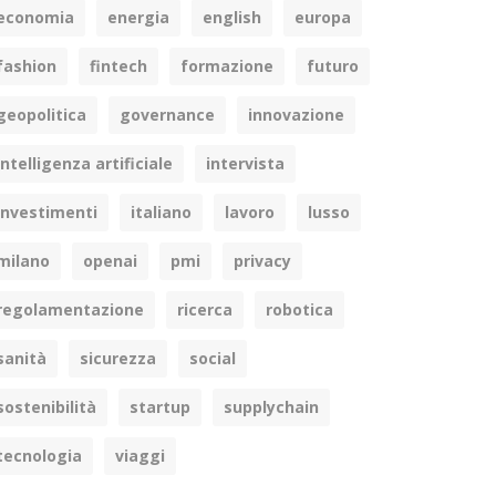
economia
energia
english
europa
fashion
fintech
formazione
futuro
geopolitica
governance
innovazione
intelligenza artificiale
intervista
investimenti
italiano
lavoro
lusso
milano
openai
pmi
privacy
regolamentazione
ricerca
robotica
sanità
sicurezza
social
sostenibilità
startup
supplychain
tecnologia
viaggi