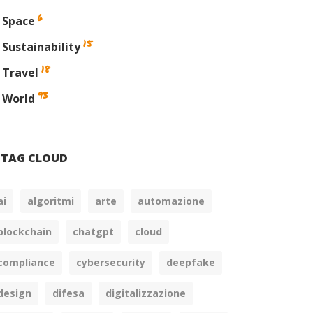
6
Space
15
Sustainability
18
Travel
93
World
TAG CLOUD
ai
algoritmi
arte
automazione
blockchain
chatgpt
cloud
compliance
cybersecurity
deepfake
design
difesa
digitalizzazione