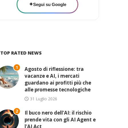
✦
Segui su Google
TOP RATED NEWS
1
Agosto di riflessione: tra
vacanze e AI, i mercati
guardano ai profitti più che
alle promesse tecnologiche
31 Luglio 2026
2
Il buco nero dell’AI: il rischio
prende vita con gli AI Agent e
l’AI Act