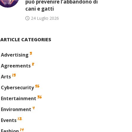
può prevenire l’abbandono di
cani e gatti
24 Luglio 2026
ARTICLE CATEGORIES
3
Advertising
8
Agreements
13
Arts
56
Cybersecurity
36
Entertainment
4
Environment
12
Events
14
Fashion