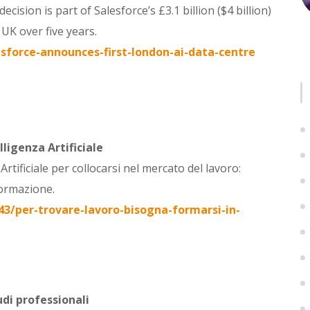
cision is part of Salesforce’s £3.1 billion ($4 billion)
UK over five years.
force-announces-first-london-ai-data-centre
ligenza Artificiale
tificiale per collocarsi nel mercato del lavoro:
formazione.
3/per-trovare-lavoro-bisogna-formarsi-in-
udi professionali