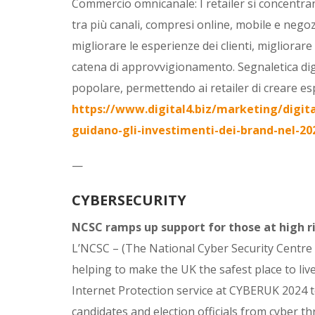
Commercio omnicanale: I retailer si concentra
tra più canali, compresi online, mobile e negozi f
migliorare le esperienze dei clienti, migliorare
catena di approvvigionamento. Segnaletica digi
popolare, permettendo ai retailer di creare esp
https://www.digital4.biz/marketing/digital
guidano-gli-investimenti-dei-brand-nel-20
—
CYBERSECURITY
NCSC ramps up support for those at high ri
L’NCSC – (The National Cyber Security Centre
helping to make the UK the safest place to l
Internet Protection service at CYBERUK 2024 to 
candidates and election officials from cyber t