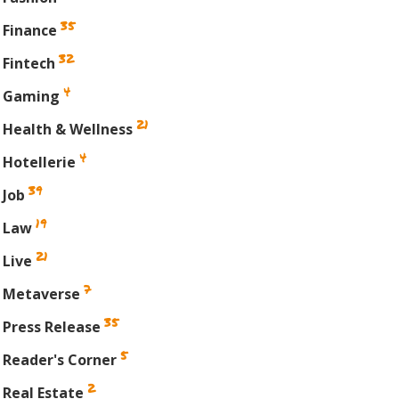
35
Finance
32
Fintech
4
Gaming
21
Health & Wellness
4
Hotellerie
39
Job
19
Law
21
Live
7
Metaverse
35
Press Release
5
Reader's Corner
2
Real Estate