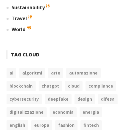
15
Sustainability
18
Travel
93
World
TAG CLOUD
ai
algoritmi
arte
automazione
blockchain
chatgpt
cloud
compliance
cybersecurity
deepfake
design
difesa
digitalizzazione
economia
energia
english
europa
fashion
fintech