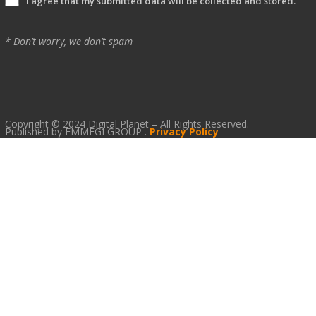
I agree that my submitted data will be collected and stored.
* Don’t worry, we don’t spam
Copyright © 2024 Digital Planet – All Rights Reserved.
Published by EMMEGI GROUP .
Privacy Policy