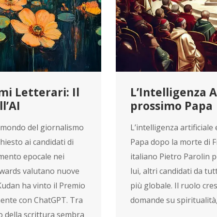
mi Letterari: Il
L’Intelligenza Ar
l’AI
prossimo Papa
 il mondo del giornalismo
L’intelligenza artificial
hiesto ai candidati di
Papa dopo la morte di F
amento epocale nei
italiano Pietro Parolin 
 Awards valutano nuove
lui, altri candidati da 
Kudan ha vinto il Premio
più globale. Il ruolo cre
mente con ChatGPT. Tra
domande su spiritualità,
uro della scrittura sembra