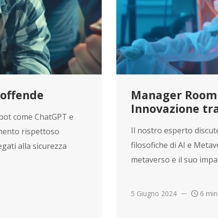
i offende
Manager Room
Innovazione tr
atbot come ChatGPT e
Il nostro esperto discute
mento rispettoso
filosofiche di AI e Meta
legati alla sicurezza
metaverso e il suo impatt
5 Giugno 2024
6 min