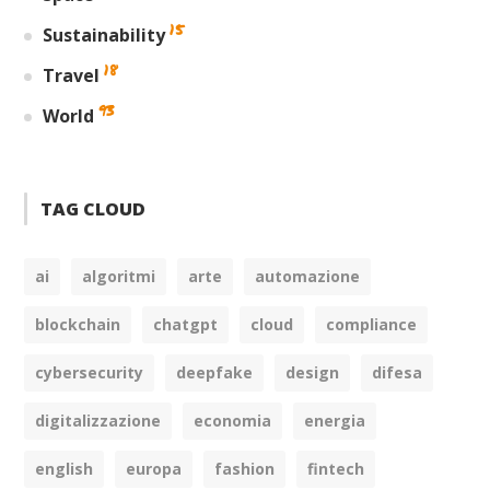
15
Sustainability
18
Travel
93
World
TAG CLOUD
ai
algoritmi
arte
automazione
blockchain
chatgpt
cloud
compliance
cybersecurity
deepfake
design
difesa
digitalizzazione
economia
energia
english
europa
fashion
fintech