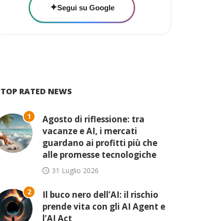
✦
Segui su Google
TOP RATED NEWS
1
Agosto di riflessione: tra
vacanze e AI, i mercati
guardano ai profitti più che
alle promesse tecnologiche
31 Luglio 2026
2
Il buco nero dell’AI: il rischio
prende vita con gli AI Agent e
l’AI Act