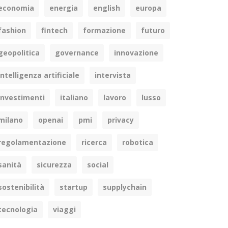
economia
energia
english
europa
fashion
fintech
formazione
futuro
geopolitica
governance
innovazione
intelligenza artificiale
intervista
investimenti
italiano
lavoro
lusso
milano
openai
pmi
privacy
regolamentazione
ricerca
robotica
sanità
sicurezza
social
sostenibilità
startup
supplychain
tecnologia
viaggi