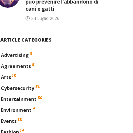
può prevenire l’abbandono di
cani e gatti
24 Luglio 2026
ARTICLE CATEGORIES
3
Advertising
8
Agreements
13
Arts
56
Cybersecurity
36
Entertainment
4
Environment
12
Events
14
Fashion