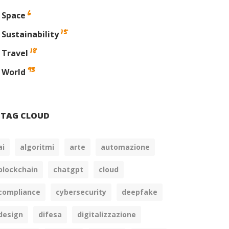
6
Space
15
Sustainability
18
Travel
93
World
din
TAG CLOUD
ai
algoritmi
arte
automazione
blockchain
chatgpt
cloud
compliance
cybersecurity
deepfake
design
difesa
digitalizzazione