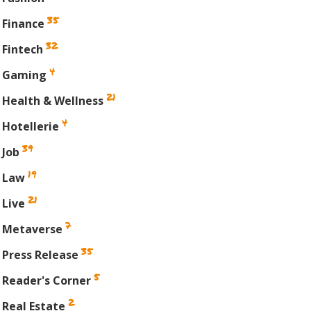
35
Finance
32
Fintech
4
Gaming
21
Health & Wellness
4
Hotellerie
39
Job
19
Law
21
Live
7
Metaverse
35
Press Release
5
Reader's Corner
2
Real Estate