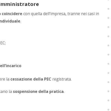
’amministratore
 coincidere
con quella dell’impresa, tranne nei casi in
ndividuale
.
PEC:
ll’incarico
ere la
cessazione della PEC
registrata.
tano la
sospensione della pratica
.