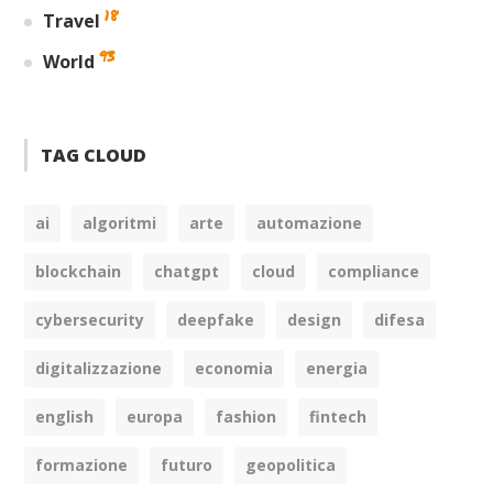
18
Travel
93
World
TAG CLOUD
ai
algoritmi
arte
automazione
blockchain
chatgpt
cloud
compliance
cybersecurity
deepfake
design
difesa
digitalizzazione
economia
energia
english
europa
fashion
fintech
formazione
futuro
geopolitica