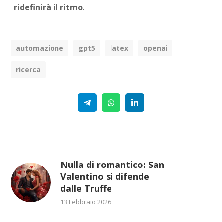
ridefinirà il ritmo
.
automazione
gpt5
latex
openai
ricerca
Telegram
WhatsApp
Linkedin
Nulla di romantico: San
Valentino si difende
dalle Truffe
13 Febbraio 2026