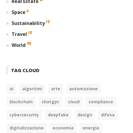
Real Estate
6
Space
15
Sustainability
18
Travel
93
World
TAG CLOUD
ai
algoritmi
arte
automazione
blockchain
chatgpt
cloud
compliance
cybersecurity
deepfake
design
difesa
digitalizzazione
economia
energia