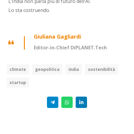
L’India non parla più di futuro dell’AI.
Lo sta costruendo.
Giuliana Gagliardi
Editor-in-Chief DiPLANET.Tech
climate
geopolitica
india
sostenibilità
startup
Telegram
WhatsApp
Linkedin