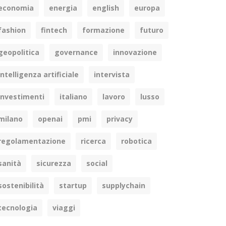
economia
energia
english
europa
fashion
fintech
formazione
futuro
geopolitica
governance
innovazione
intelligenza artificiale
intervista
investimenti
italiano
lavoro
lusso
milano
openai
pmi
privacy
regolamentazione
ricerca
robotica
sanità
sicurezza
social
sostenibilità
startup
supplychain
tecnologia
viaggi