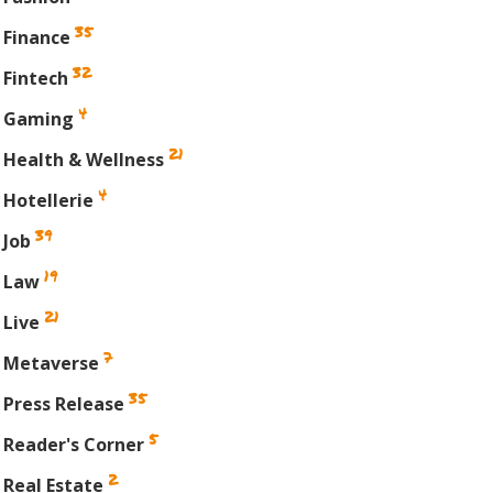
35
Finance
32
Fintech
4
Gaming
21
Health & Wellness
4
Hotellerie
39
Job
19
Law
21
Live
7
Metaverse
35
Press Release
5
Reader's Corner
2
Real Estate