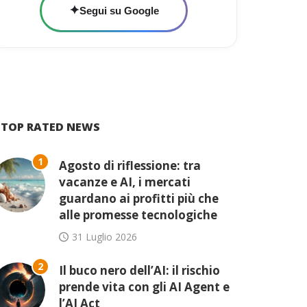
✦
Segui su Google
TOP RATED NEWS
1
Agosto di riflessione: tra
vacanze e AI, i mercati
guardano ai profitti più che
alle promesse tecnologiche
31 Luglio 2026
2
Il buco nero dell’AI: il rischio
prende vita con gli AI Agent e
l’AI Act