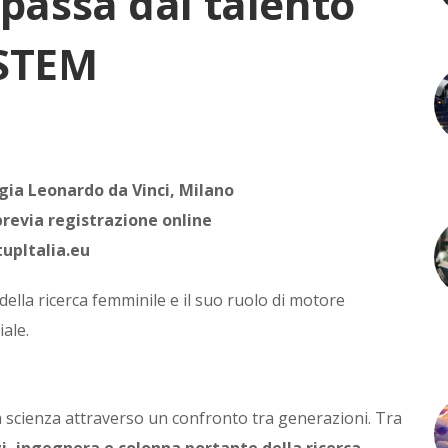
 passa dal talento
 STEM
ia Leonardo da Vinci, Milano
previa registrazione online
tupItalia.eu
della ricerca femminile e il suo ruolo di motore
iale.
la scienza attraverso un confronto tra generazioni. Tra
zi, ingegnera e colonna portante della ricerca