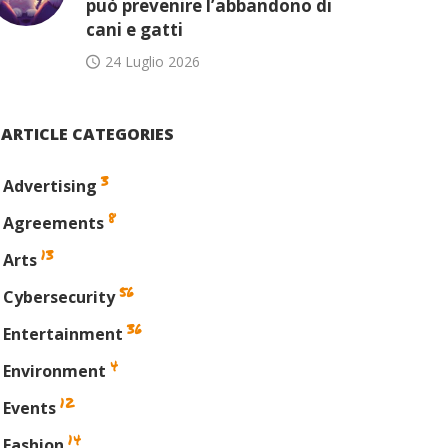
può prevenire l’abbandono di
cani e gatti
24 Luglio 2026
ARTICLE CATEGORIES
3
Advertising
8
Agreements
13
Arts
56
Cybersecurity
36
Entertainment
4
Environment
din
12
Events
14
Fashion