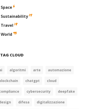
6
Space
15
Sustainability
18
Travel
93
World
TAG CLOUD
ai
algoritmi
arte
automazione
blockchain
chatgpt
cloud
compliance
cybersecurity
deepfake
design
difesa
digitalizzazione