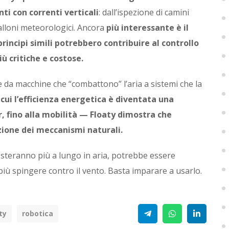
ti con correnti verticali
: dall’ispezione di camini
palloni meteorologici. Ancora
più interessante è il
rincipi simili potrebbero contribuire al controllo
iù critiche e costose.
e da macchine che “combattono” l’aria a sistemi che la
n cui l’efficienza energetica è diventata una
r, fino alla mobilità — Floaty dimostra che
zione dei meccanismi naturali.
steranno più a lungo in aria, potrebbe essere
più spingere contro il vento. Basta imparare a usarlo.
Telegram
WhatsApp
Linke
ty
robotica