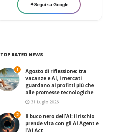
✦
Segui su Google
TOP RATED NEWS
1
Agosto di riflessione: tra
vacanze e AI, i mercati
guardano ai profitti più che
alle promesse tecnologiche
31 Luglio 2026
2
Il buco nero dell’AI: il rischio
prende vita con gli AI Agent e
l’AI Act