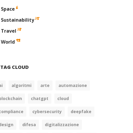
6
Space
15
Sustainability
18
Travel
93
World
TAG CLOUD
ai
algoritmi
arte
automazione
blockchain
chatgpt
cloud
compliance
cybersecurity
deepfake
design
difesa
digitalizzazione