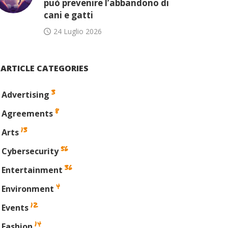
può prevenire l’abbandono di
cani e gatti
24 Luglio 2026
ARTICLE CATEGORIES
3
Advertising
8
Agreements
13
Arts
56
Cybersecurity
36
Entertainment
4
Environment
12
Events
14
Fashion