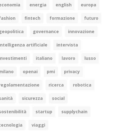
economia
energia
english
europa
fashion
fintech
formazione
futuro
geopolitica
governance
innovazione
intelligenza artificiale
intervista
investimenti
italiano
lavoro
lusso
milano
openai
pmi
privacy
regolamentazione
ricerca
robotica
sanità
sicurezza
social
sostenibilità
startup
supplychain
tecnologia
viaggi