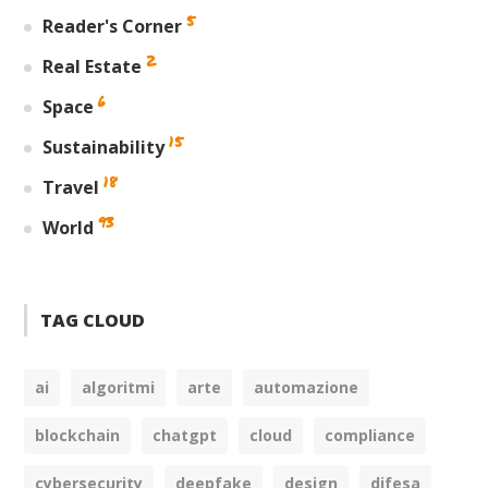
5
Reader's Corner
2
Real Estate
6
Space
15
Sustainability
18
Travel
93
World
TAG CLOUD
ai
algoritmi
arte
automazione
blockchain
chatgpt
cloud
compliance
cybersecurity
deepfake
design
difesa