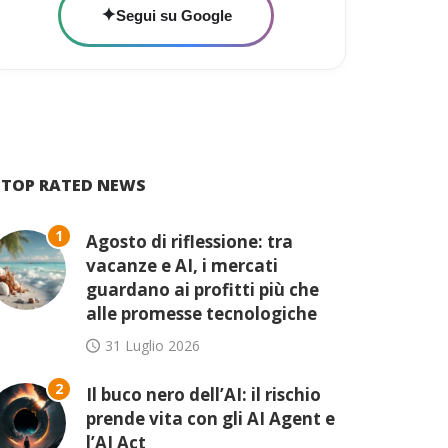
✦
Segui su Google
TOP RATED NEWS
1
Agosto di riflessione: tra
vacanze e AI, i mercati
guardano ai profitti più che
alle promesse tecnologiche
31 Luglio 2026
2
Il buco nero dell’AI: il rischio
prende vita con gli AI Agent e
l’AI Act