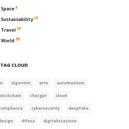
6
Space
15
Sustainability
18
Travel
93
World
TAG CLOUD
ai
algoritmi
arte
automazione
blockchain
chatgpt
cloud
compliance
cybersecurity
deepfake
design
difesa
digitalizzazione