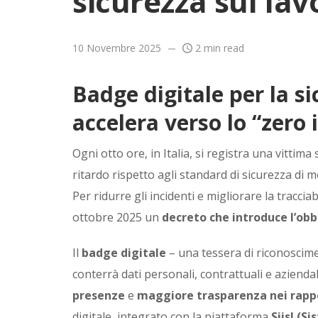
sicurezza sul lavo
10 Novembre 2025
2 min read
Badge digitale per la sic
accelera verso lo “zero 
Ogni otto ore, in Italia, si registra una vittim
ritardo rispetto agli standard di sicurezza di 
Per ridurre gli incidenti e migliorare la traccia
ottobre 2025 un
decreto che introduce l’obbl
Il
badge digitale
– una tessera di riconosci
conterrà dati personali, contrattuali e aziend
presenze
e
maggiore trasparenza nei rappo
digitale, integrato con la piattaforma
Siisl (S