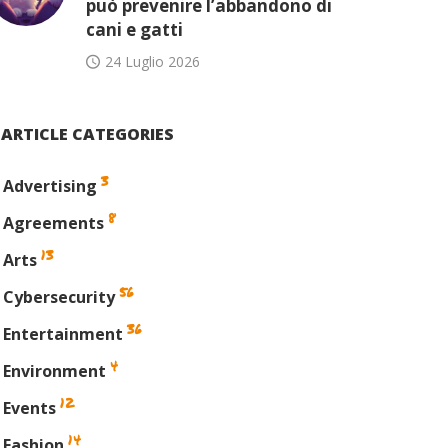
può prevenire l’abbandono di
cani e gatti
24 Luglio 2026
ARTICLE CATEGORIES
3
Advertising
8
Agreements
13
Arts
56
Cybersecurity
36
Entertainment
4
Environment
12
Events
14
Fashion