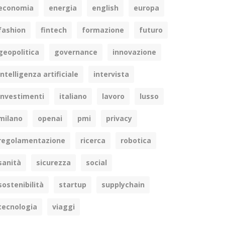
economia
energia
english
europa
fashion
fintech
formazione
futuro
geopolitica
governance
innovazione
intelligenza artificiale
intervista
investimenti
italiano
lavoro
lusso
milano
openai
pmi
privacy
regolamentazione
ricerca
robotica
sanità
sicurezza
social
sostenibilità
startup
supplychain
tecnologia
viaggi