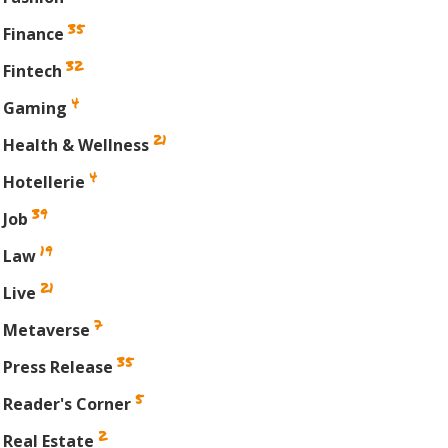
35
Finance
32
Fintech
4
Gaming
21
Health & Wellness
4
Hotellerie
39
Job
19
Law
21
Live
7
Metaverse
35
Press Release
din
5
Reader's Corner
2
Real Estate