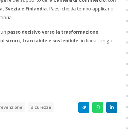
opei
e del supporto della
Camera di Commercio
, con
, Svezia e Finlandia
, Paesi che da tempo applicano
tinua.
a un
passo decisivo verso la trasformazione
iù sicuro, tracciabile e sostenibile
, in linea con gli
Telegram
WhatsApp
Linke
revenzione
sicurezza