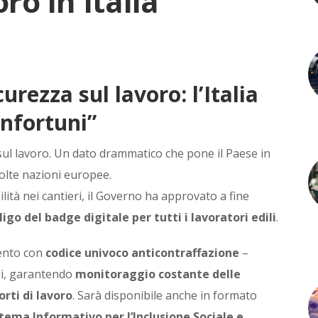
ro in Italia
urezza sul lavoro: l’Italia
infortuni”
a sul lavoro. Un dato drammatico che pone il Paese in
molte nazioni europee.
bilità nei cantieri, il Governo ha approvato a fine
igo del badge digitale per tutti i lavoratori edili
.
mento con
codice univoco anticontraffazione
–
ali, garantendo
monitoraggio costante delle
rti di lavoro
. Sarà disponibile anche in formato
istema Informativo per l’Inclusione Sociale e