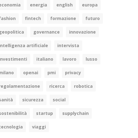
economia
energia
english
europa
fashion
fintech
formazione
futuro
geopolitica
governance
innovazione
intelligenza artificiale
intervista
investimenti
italiano
lavoro
lusso
milano
openai
pmi
privacy
regolamentazione
ricerca
robotica
sanità
sicurezza
social
din
sostenibilità
startup
supplychain
tecnologia
viaggi