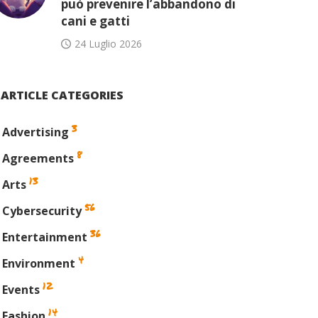
può prevenire l’abbandono di
cani e gatti
24 Luglio 2026
ARTICLE CATEGORIES
3
Advertising
8
Agreements
13
Arts
56
Cybersecurity
36
Entertainment
4
Environment
12
Events
14
Fashion