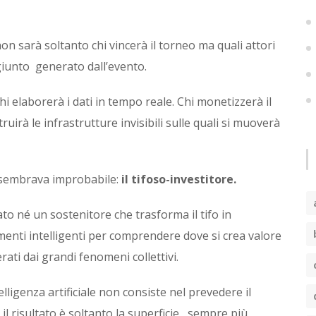
 sarà soltanto chi vincerà il torneo ma quali attori
giunto generato dall’evento.
. Chi elaborerà i dati in tempo reale. Chi monetizzerà il
uirà le infrastrutture invisibili sulle quali si muoverà
a sembrava improbabile:
il tifoso-investitore.
o né un sostenitore che trasforma il tifo in
nti intelligenti per comprendere dove si crea valore
ati dai grandi fenomeni collettivi.
lligenza artificiale non consiste nel prevedere il
 il risultato è soltanto la superficie, sempre più