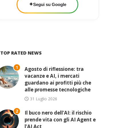
✦
Segui su Google
TOP RATED NEWS
1
Agosto di riflessione: tra
vacanze e AI, i mercati
guardano ai profitti più che
alle promesse tecnologiche
31 Luglio 2026
2
Il buco nero dell’AI: il rischio
prende vita con gli AI Agent e
l’AI Act