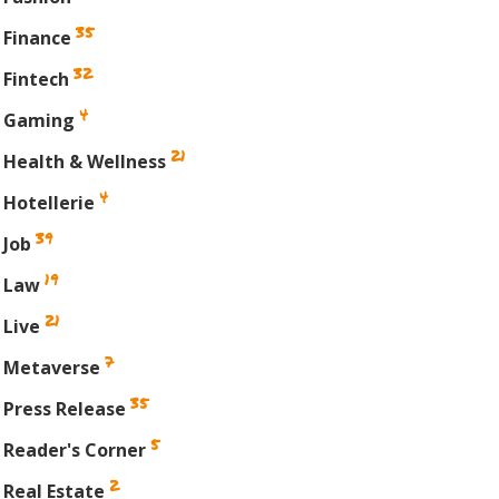
35
Finance
32
Fintech
4
Gaming
21
Health & Wellness
4
Hotellerie
39
Job
19
Law
21
Live
7
Metaverse
35
Press Release
5
Reader's Corner
2
Real Estate