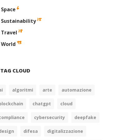
6
Space
15
Sustainability
18
Travel
93
World
TAG CLOUD
ai
algoritmi
arte
automazione
blockchain
chatgpt
cloud
compliance
cybersecurity
deepfake
design
difesa
digitalizzazione