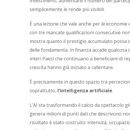
investimenti, aumentare il numero dei partecipa
semplicemente le rende più visibili.
È una lezione che vale anche per le economie e 
con tre mancate qualificazioni consecutive n
mostra quanto il prestigio accumulato possa 
delle fondamenta. In finanza accade qualcosa di
interi Paesi che continuano a beneficiare di r
crescita hanno già iniziato a rallentare.
È precisamente in questo spazio tra percezione
soprattutto,
l’intelligenza artificiale
.
L’AI sta trasformando il calcio da spettacolo 
genera milioni di punti dati che descrivono non 
risultato è stato costruito: intensità, occupa