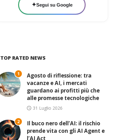
✦
Segui su Google
TOP RATED NEWS
1
Agosto di riflessione: tra
vacanze e AI, i mercati
guardano ai profitti più che
alle promesse tecnologiche
31 Luglio 2026
2
Il buco nero dell’AI: il rischio
prende vita con gli AI Agent e
l’AI Act