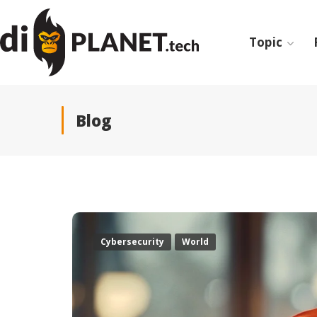
Topic
Blog
Cybersecurity
World