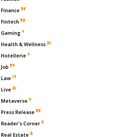
35
Finance
32
Fintech
4
Gaming
21
Health & Wellness
4
Hotellerie
39
Job
19
Law
21
Live
7
Metaverse
35
Press Release
5
Reader's Corner
2
Real Estate