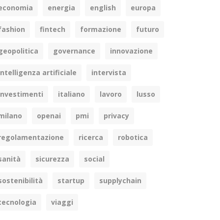
economia
energia
english
europa
fashion
fintech
formazione
futuro
geopolitica
governance
innovazione
intelligenza artificiale
intervista
investimenti
italiano
lavoro
lusso
milano
openai
pmi
privacy
regolamentazione
ricerca
robotica
sanità
sicurezza
social
sostenibilità
startup
supplychain
tecnologia
viaggi
din