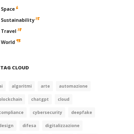
6
Space
15
Sustainability
18
Travel
93
World
TAG CLOUD
ai
algoritmi
arte
automazione
blockchain
chatgpt
cloud
compliance
cybersecurity
deepfake
design
difesa
digitalizzazione