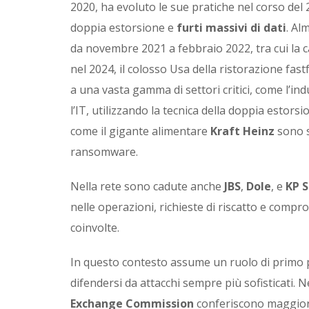
2020, ha evoluto le sue pratiche nel corso del
doppia estorsione e
furti massivi di dati
. Al
da novembre 2021 a febbraio 2022, tra cui la 
nel 2024, il colosso Usa della ristorazione fas
a una vasta gamma di settori critici, come l’indu
l’IT, utilizzando la tecnica della doppia estors
come il gigante alimentare
Kraft Heinz
sono s
ransomware.
Nella rete sono cadute anche
JBS
,
Dole
, e
KP 
nelle operazioni, richieste di riscatto e compro
coinvolte.
In questo contesto assume un ruolo di primo p
difendersi da attacchi sempre più sofisticati. Ne
Exchange Commission
conferiscono maggiore 