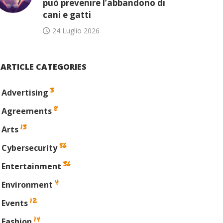
può prevenire l’abbandono di
cani e gatti
24 Luglio 2026
ARTICLE CATEGORIES
3
Advertising
8
Agreements
13
Arts
56
Cybersecurity
36
Entertainment
4
Environment
12
Events
14
Fashion