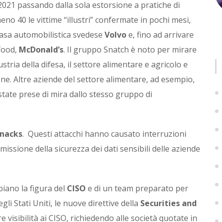
 2021 passando dalla sola estorsione a pratiche di
meno 40 le vittime “illustri” confermate in pochi mesi,
casa automobilistica svedese
Volvo
e, fino ad arrivare
tfood,
McDonald’s
. Il gruppo Snatch è noto per mirare
stria della difesa, il settore alimentare e agricolo e
ione. Altre aziende del settore alimentare, ad esempio,
tate prese di mira dallo stesso gruppo di
Snacks
. Questi attacchi hanno causato interruzioni
missione della sicurezza dei dati sensibili delle aziende
iano la figura del
CISO
e di un team preparato per
gli Stati Uniti, le nuove direttive della
Securities and
visibilità ai CISO, richiedendo alle società quotate in