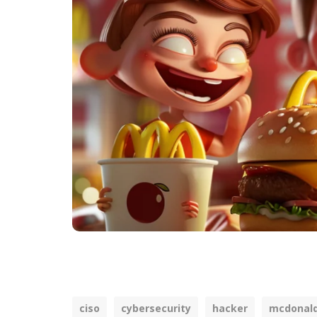
ciso
cybersecurity
hacker
mcdonald