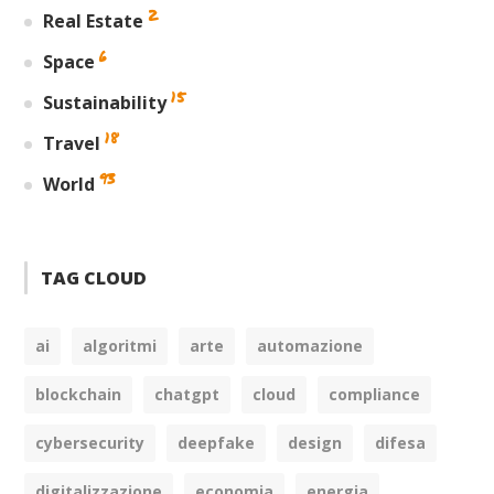
2
Real Estate
6
Space
15
Sustainability
18
Travel
93
World
TAG CLOUD
ai
algoritmi
arte
automazione
blockchain
chatgpt
cloud
compliance
cybersecurity
deepfake
design
difesa
digitalizzazione
economia
energia