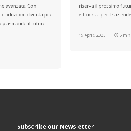
one avanzata. Con
riserva il prossimo futu
la produzione diventa più
efficienza per le aziend
ta plasmando il futuro
15 Aprile 2023
6 min
Subscribe our Newsletter