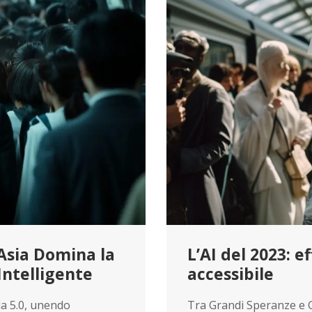
’Asia Domina la
L’AI del 2023: e
Intelligente
accessibile
ia 5.0, unendo
Tra Grandi Speranze e 