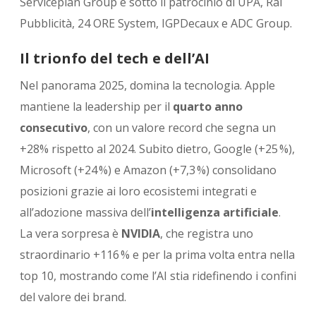
Serviceplan Group e sotto il patrocinio di UPA, Rai
Pubblicità, 24 ORE System, IGPDecaux e ADC Group.
Il trionfo del tech e dell’AI
Nel panorama 2025, domina la tecnologia. Apple
mantiene la leadership per il
quarto anno
consecutivo
, con un valore record che segna un
+28% rispetto al 2024. Subito dietro, Google (+25 %),
Microsoft (+24 %) e Amazon (+7,3 %) consolidano
posizioni grazie ai loro ecosistemi integrati e
all’adozione massiva dell’
intelligenza artificiale
.
La vera sorpresa è
NVIDIA
, che registra uno
straordinario +116 % e per la prima volta entra nella
top 10, mostrando come l’AI stia ridefinendo i confini
del valore dei brand.