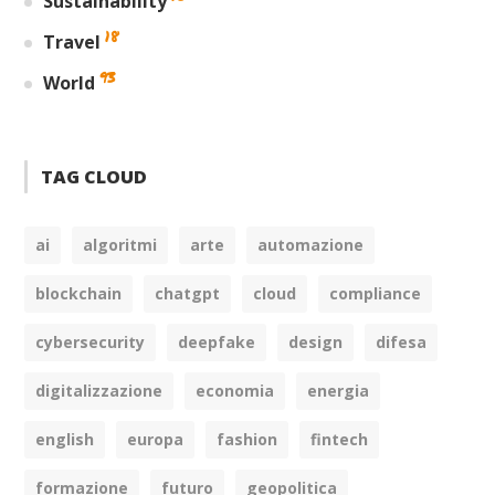
Sustainability
18
Travel
93
World
TAG CLOUD
ai
algoritmi
arte
automazione
blockchain
chatgpt
cloud
compliance
cybersecurity
deepfake
design
difesa
digitalizzazione
economia
energia
english
europa
fashion
fintech
formazione
futuro
geopolitica