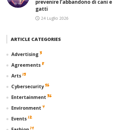
prevenire l’abbandono di cani e
gatti
24 Luglio 2026
ARTICLE CATEGORIES
3
Advertising
8
Agreements
13
Arts
56
Cybersecurity
36
Entertainment
4
Environment
12
Events
14
Fashion