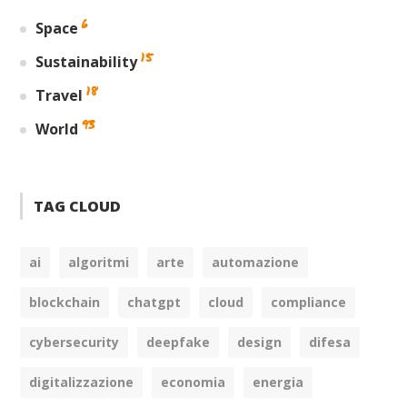
6
Space
15
Sustainability
18
Travel
93
World
TAG CLOUD
ai
algoritmi
arte
automazione
blockchain
chatgpt
cloud
compliance
cybersecurity
deepfake
design
difesa
digitalizzazione
economia
energia