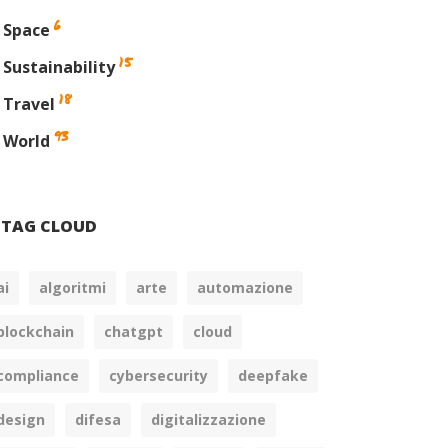
6
Space
15
Sustainability
18
Travel
93
World
TAG CLOUD
ai
algoritmi
arte
automazione
blockchain
chatgpt
cloud
compliance
cybersecurity
deepfake
design
difesa
digitalizzazione