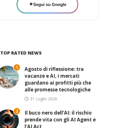
✦
Segui su Google
TOP RATED NEWS
1
Agosto di riflessione: tra
vacanze e AI, i mercati
guardano ai profitti più che
alle promesse tecnologiche
31 Luglio 2026
2
Il buco nero dell’AI: il rischio
prende vita con gli AI Agent e
l’AI Act