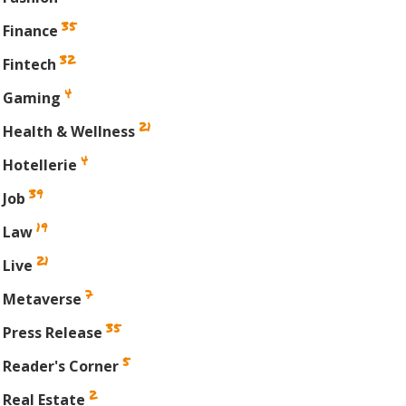
35
Finance
32
Fintech
4
Gaming
21
Health & Wellness
4
Hotellerie
39
Job
19
Law
21
Live
din
7
Metaverse
35
Press Release
5
Reader's Corner
2
Real Estate