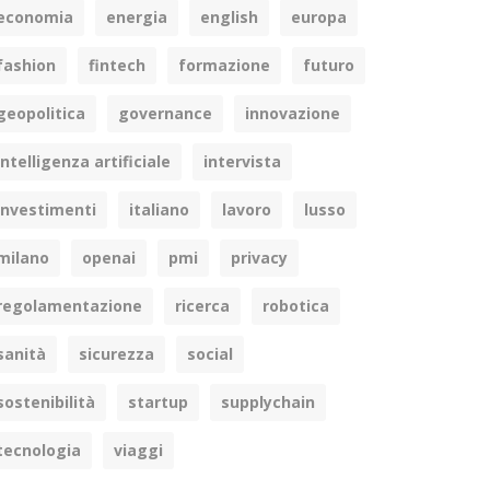
economia
energia
english
europa
fashion
fintech
formazione
futuro
geopolitica
governance
innovazione
intelligenza artificiale
intervista
investimenti
italiano
lavoro
lusso
milano
openai
pmi
privacy
regolamentazione
ricerca
robotica
sanità
sicurezza
social
sostenibilità
startup
supplychain
tecnologia
viaggi