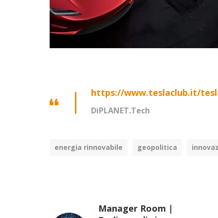
https://www.teslaclub.it/tes
DiPLANET.Tech
energia rinnovabile
geopolitica
innova
Manager Room |