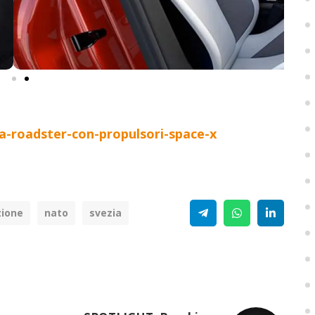
la-roadster-con-propulsori-space-x
Telegram
WhatsApp
Linke
zione
nato
svezia