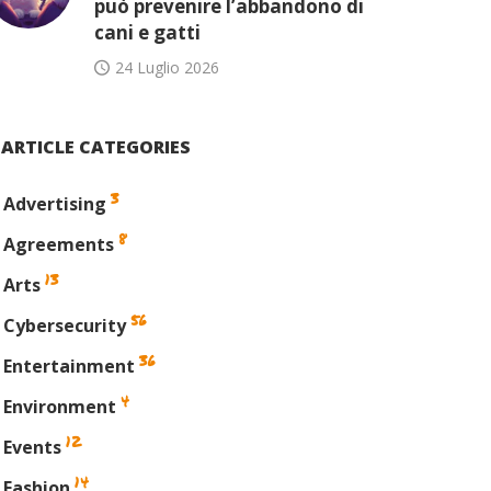
può prevenire l’abbandono di
cani e gatti
24 Luglio 2026
ARTICLE CATEGORIES
3
Advertising
8
Agreements
13
Arts
56
Cybersecurity
36
Entertainment
4
Environment
12
Events
14
Fashion