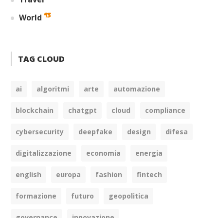
93
World
TAG CLOUD
ai
algoritmi
arte
automazione
blockchain
chatgpt
cloud
compliance
cybersecurity
deepfake
design
difesa
digitalizzazione
economia
energia
english
europa
fashion
fintech
formazione
futuro
geopolitica
governance
innovazione